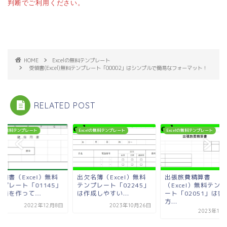
判断でご利用ください。
HOME
Excelの無料テンプレート
受領書(Excel)無料テンプレート「00002」はシンプルで簡易なフォーマット！
RELATED POST
celの無料テンプレート
Excelの無料テンプレート
Excelの無料テンプレート
用書（Excel）無料
出欠名簿（Excel）無料
出張旅費精算書
ンプレート「01145」
テンプレート「02245」
（Excel）無料テン
面を作って...
は作成しやすい...
ート「02051」は書
方...
2022年12月8日
2023年10月26日
2023年10