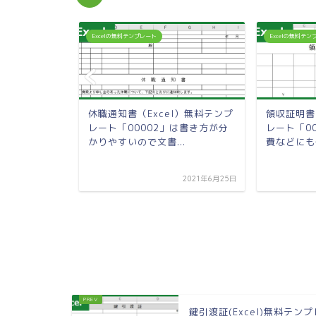
Excelの無料テンプレート
Excelの無料テ
）無料テンプレ
休職通知書（Excel）無料テンプ
領収証明書
自治会の徴収
レート「00002」は書き方が分
レート「0
かりやすいので文書...
費などにも使
2023年10月22日
2021年6月25日
鍵引渡証(Excel)無料テンプ