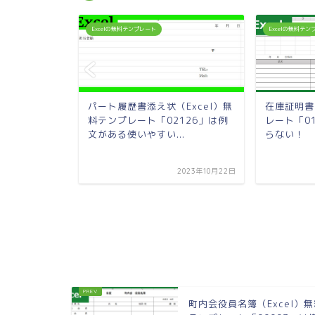
Excelの無料テンプレート
Excelの無料テ
el）無料テン
パート履歴書添え状（Excel）無
在庫証明書
」はシンプル
料テンプレート「02126」は例
レート「0
文がある使いやすい...
らない！
2023年8月27日
2023年10月22日
町内会役員名簿（Excel）