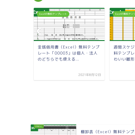
Excelの無料テンプレート
Excelの無料テ
cel）無料テ
金銭借用書（Excel）無料テンプ
週間スケジ
2」は書き方
レート「00003」は個人・法人
料テンプレ
.
のどちらでも使える...
わいい雛形で
2023年10月23日
2021年8月12日
棚卸表（Excel）無料テン