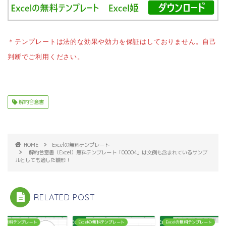
＊テンプレートは法的な効果や効力を保証はしておりません。自己
判断でご利用ください。
解約合意書
HOME
Excelの無料テンプレート
解約合意書（Excel）無料テンプレート「00004」は文例も含まれているサンプ
ルとしても適した雛形！
RELATED POST
celの無料テンプレート
Excelの無料テンプレート
Excelの無料テンプレート