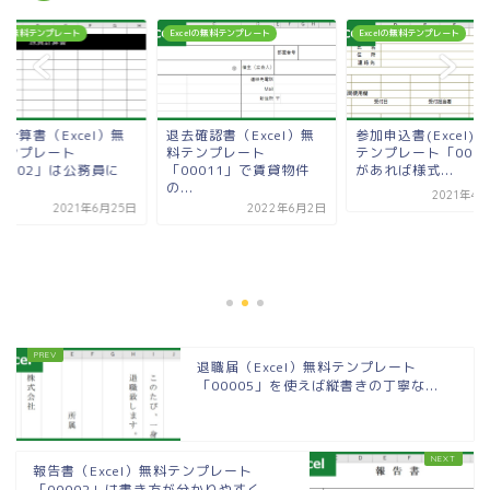
celの無料テンプレート
Excelの無料テンプレート
Excelの無料テンプレート
計算書（Excel）無
退去確認書（Excel）無
参加申込書(Excel)
テンプレート
料テンプレート
テンプレート「0000
00002」は公務員に
「00011」で賃貸物件
があれば様式...
.
の...
2021年4
2021年6月25日
2022年6月2日
退職届（Excel）無料テンプレート
「00005」を使えば縦書きの丁寧な...
報告書（Excel）無料テンプレート
「00002」は書き方が分かりやすく...