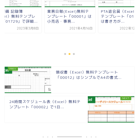
検整備 記録簿
業務日報(Excel)無料テ
PTA退会届（Excel
xcel）無料テンプレ
ンプレート「00001」は
テンプレート「0137
「01729」で詳細...
小売店・事務...
は書き方が...
2023年3月8日
2021年4月16日
2022年12月
領収書（Excel）無料テンプレート
「00012」はシンプルでA4の書式...
24時間スケジュール表（Excel）無料テ
ンプレート「00002」で1日...