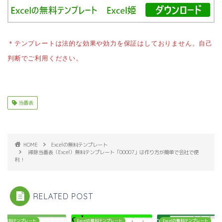
＊テンプレートは法的な効果や効力を保証はしておりません。自己
判断でご利用ください。
当番表
HOME
Excelの無料テンプレート
掃除当番表（Excel）無料テンプレート「00007」は作り方が簡単で会社で便
利！
RELATED POST
celの無料テンプレート
Excelの無料テンプレート
Excelの無料テンプレート