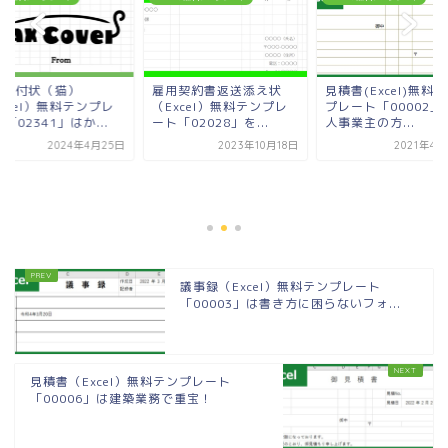
AX送付状（猫）
雇用契約書返送添え状
見積書(Excel)無料
xcel）無料テンプレ
（Excel）無料テンプレ
プレート「00002」
「02341」はか...
ート「02028」を...
人事業主の方...
2024年4月25日
2023年10月18日
2021年4月
議事録（Excel）無料テンプレート
「00003」は書き方に困らないフォ...
見積書（Excel）無料テンプレート
「00006」は建築業務で重宝！