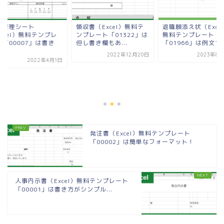
標管理シート
領収書（Excel）無料テ
退職願添え状（Exce
xcel）無料テンプレ
ンプレート「01322」は
無料テンプレート
ト「00007」は書き
但し書き欄もあ...
「01966」は例文つき
.
2022年12月20日
2023年8月
2022年4月1日
発注書（Excel）無料テンプレート
「00002」は簡単なフォーマット！
人事内示書（Excel）無料テンプレート
「00001」は書き方がシンプル...