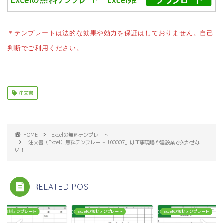
＊テンプレートは法的な効果や効力を保証はしておりません。自己
判断でご利用ください。
注文書
HOME
Excelの無料テンプレート
注文書（Excel）無料テンプレート「00007」は工事現場や建設業で欠かせな
い！
RELATED POST
celの無料テンプレート
Excelの無料テンプレート
Excelの無料テンプレート