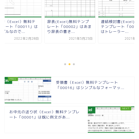
書（Excel）無料テ
辞表(Excel)無料テンプ
連結検討書(Excel)
プレート「00011」は
レート「00002」はあま
テンプレート「0000
プルなので...
り辞表の書き...
はトレーラー...
2022年2月28日
2021年5月25日
2021年6
受領書（Excel）無料テンプレート
「00016」はシンプルなフォーマッ...
お中元の送り状（Excel）無料テンプレ
ート「00001」は既に例文があ...