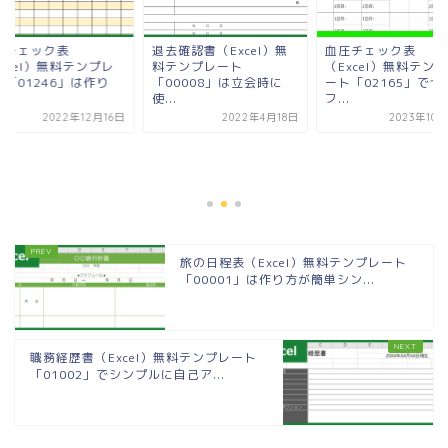
金チェック表
退去確認書（Excel）無
血圧チェック表
xcel）無料テンプレ
料テンプレート
（Excel）無料テン
ト「01246」は作り
「00008」は立会時に
ート「02165」でセ
.
使...
フ...
2022年12月16日
2022年4月18日
2023年10
旅の日程表（Excel）無料テンプレート
「00001」は作り方が簡単シン...
職務経歴書（Excel）無料テンプレート
「01002」でシンプルに自己ア...