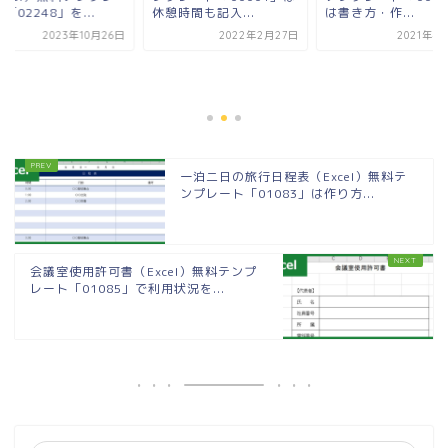
「02248」を...
休憩時間も記入...
は書き方・作...
2023年10月26日
2022年2月27日
2021年4
一泊二日の旅行日程表（Excel）無料テ
ンプレート「01083」は作り方...
会議室使用許可書（Excel）無料テンプ
レート「01085」で利用状況を...