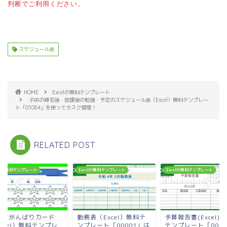
判断でご利用ください。
スケジュール表
HOME
Excelの無料テンプレート
子供の帰宅後・放課後の勉強・予定のスケジュール表（Excel）無料テンプレー
ト「01084」を使ってタスク管理！
RELATED POST
celの無料テンプレート
Excelの無料テンプレート
Excelの無料テンプレート
跳びがんばりカード
勤務表（Excel）無料テ
予算報告書(Excel)
xcel）無料テンプレ
ンプレート「00001」は
テンプレート「0000