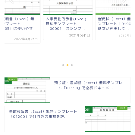
証明書（Excel）無
人事異動内示書(Excel)
催促状（Excel）無
テンプレート
無料テンプレート
ンプレート「01906
00003」は使いやす
「00001」はシンプ...
例文が充実して...
.
2021年5月1日
2023年8月
2022年4月25日
預り証・返却証（Excel）無料テンプレ
ート「01198」で必要ドキュメ...
事故報告書（Excel）無料テンプレート
「01200」で社内外の事故を詳...