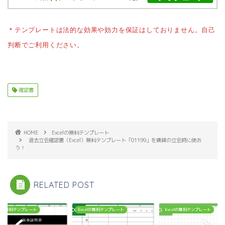
＊テンプレートは法的な効果や効力を保証はしておりません。自己
判断でご利用ください。
確認書
HOME
Excelの無料テンプレート
退去立会確認書（Excel）無料テンプレート「01199」を賃貸の立会時に使お
う！
RELATED POST
celの無料テンプレート
Excelの無料テンプレート
Excelの無料テンプレート