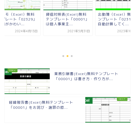
メモ（Excel）無料
貸借対照表(Excel)無料
出勤簿（Excel）無
ンプレート「02329」
テンプレート「00001」
ンプレート「02318
柄がかわい...
は個人事業主...
自動計算してく...
2024年4月13日
2021年5月31日
2023年10
業務引継書(Excel)無料テンプレート
「00001」は書き方・作り方が...
経緯報告書(Excel)無料テンプレート
「00001」をお詫び・謝罪の際...