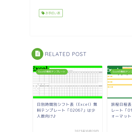
お手伝い表
RELATED POST
Excelの無料テンプレート
Excelの無料テ
l）無料テンプ
日別時間別シフト表（Excel）無
旅程日程表
は汎用性の高
料テンプレート「02067」は少
レート「0
人数向け♪
ォーマット
2022年8月3日
2023年10月20日