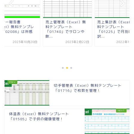
ミナー報告書
売上管理表（Excel）無
売上集計表（Excel
xcel）無料テンプレ
料テンプレート
料テンプレート
ト「02086」は所感
「01740」でサロンや
「01225」で月別に
.
飲...
訳...
2023年10月20日
2023年2月22日
2022年12
切手管理表（Excel）無料テンプレート
「01716」で枚数を管理！
体温表（Excel）無料テンプレート
「01585」で子供の健康管理！