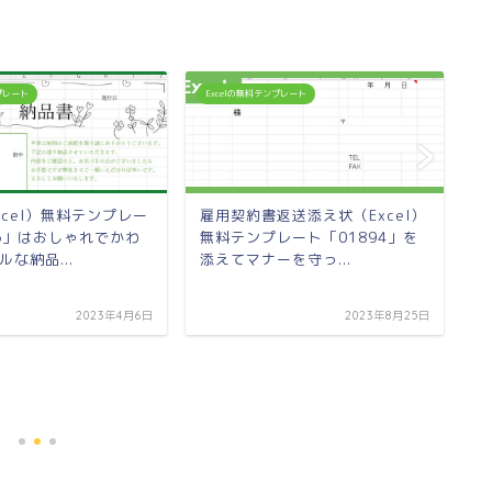
ンプレート
Excelの無料テンプレート
E
xcel）無料テンプレー
雇用契約書返送添え状（Excel）
46」はおしゃれでかわ
無料テンプレート「01894」を
な納品...
添えてマナーを守っ...
2023年4月6日
2023年8月25日
掃
ン
が