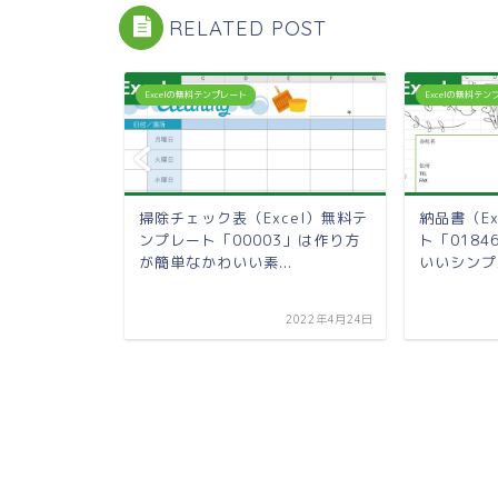
RELATED POST
Excelの無料テンプレート
Excelの無料テ
（Excel）
掃除チェック表（Excel）無料テ
納品書（E
1894」を
ンプレート「00003」は作り方
ト「018
.
が簡単なかわいい素...
いいシンプル
2023年8月25日
2022年4月24日