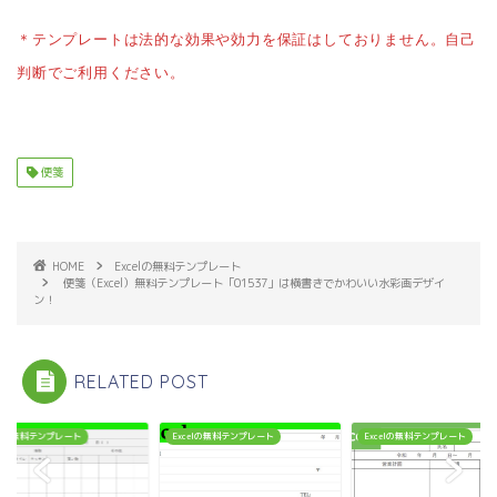
＊テンプレートは法的な効果や効力を保証はしておりません。自己
判断でご利用ください。
便箋
HOME
Excelの無料テンプレート
便箋（Excel）無料テンプレート「01537」は横書きでかわいい水彩画デザイ
ン！
RELATED POST
celの無料テンプレート
Excelの無料テンプレート
Excelの無料テンプレート