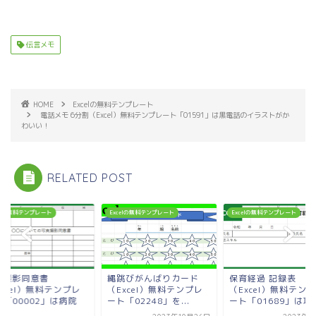
伝言メモ
HOME
Excelの無料テンプレート
電話メモ 6分割（Excel）無料テンプレート「01591」は黒電話のイラストがか
わいい！
RELATED POST
celの無料テンプレート
Excelの無料テンプレート
Excelの無料テンプレート
真撮影同意書
縄跳びがんばりカード
保育経過 記録表
xcel）無料テンプレ
（Excel）無料テンプレ
（Excel）無料テン
ト「00002」は病院
ート「02248」を...
ート「01689」は項目
.