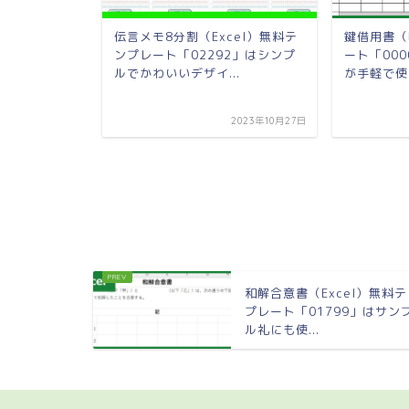
l）無料テンプ
伝言メモ8分割（Excel）無料テ
鍵借用書（
は必要項目が
ンプレート「02292」はシンプ
ート「00
.
ルでかわいいデザイ...
が手軽で使い
2022年2月23日
2023年10月27日
和解合意書（Excel）無料
プレート「01799」はサン
ル礼にも使...