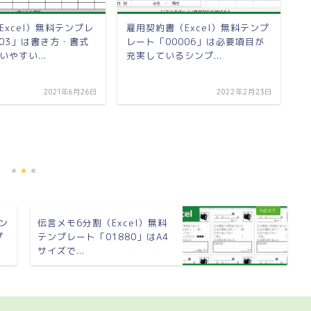
Excel）無料テンプレ
雇用契約書（Excel）無料テンプ
003」は書き方・書式
レート「00006」は必要項目が
やすい...
充実しているシンプ...
2021年6月26日
2022年2月23日
伝
ン
ル
テン
伝言メモ6分割（Excel）無料
プ
テンプレート「01880」はA4
サイズで...