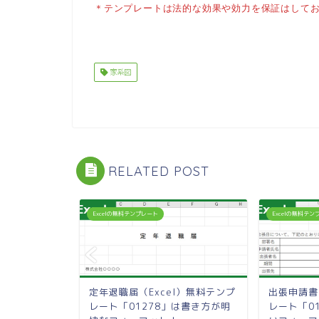
＊テンプレートは法的な効果や効力を保証はして
家系図
RELATED POST
Excelの無料テンプレート
Excelの無料テ
l）無料テンプ
定年退職届（Excel）無料テンプ
出張申請書
は書き方サン
レート「01278」は書き方が明
レート「0