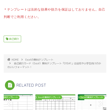
＊テンプレートは法的な効果や効力を保証はしておりません。自己
判断でご利用ください。
自己紹介
HOME
Excelの無料テンプレート
自己紹介カード（Excel）無料テンプレート「01841」は幼児や小学生向けのか
わいいフォーマット！
RELATED POST
celの無料テンプレート
Excelの無料テンプレート
Excelの無料テンプレート