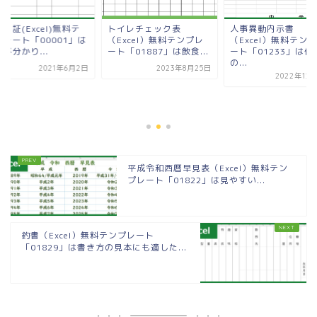
り証(Excel)無料テ
トイレチェック表
人事異動内示書
プレート「00001」は
（Excel）無料テンプレ
（Excel）無料テン
が分かり...
ート「01887」は飲食...
ート「01233」は作
の...
2021年6月2日
2023年8月25日
2022年12
平成令和西暦早見表（Excel）無料テン
プレート「01822」は見やすい...
釣書（Excel）無料テンプレート
「01829」は書き方の見本にも適した...