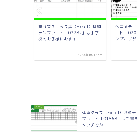
）無料テンプレ
忘れ物チェック表（Excel）無料
伝言メモ（
作成と確認が
テンプレート「02282」は小学
ート「02
校のお子様におすす...
ンプルデザ
2023年10月23日
2023年10月27日
体重グラフ（Excel）無料
プレート「01868」は手書
タッチでか...