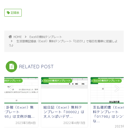
記録表
HOME
Excelの無料テンプレート
生活習慣記録表（Excel）無料テンプレート「02031」で毎日を簡単に把握しよ
う♪
RELATED POST
celの無料テンプレート
Excelの無料テンプレート
Excelの無料テンプレート
会 訃報（Excel）無
絵日記（Excel）無料テ
支払確約書（Excel
テンプレート
ンプレート「00002」は
料テンプレート
1693」は文例が既...
大人っぽいデザ...
「01798」はシンプ
な...
2023年3月4日
2022年4月13日
2023年4