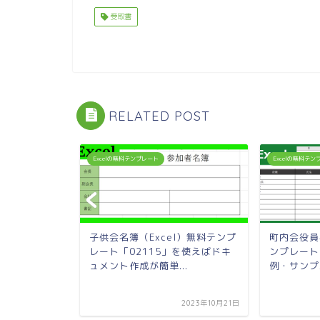
受取書
RELATED POST
Excelの無料テンプレート
Excelの無料テ
無料テンプレー
子供会名簿（Excel）無料テンプ
町内会役員
ンプルでスタ
レート「02115」を使えばドキ
ンプレート
ュメント作成が簡単...
例・サンプル
2023年3月2日
2023年10月21日