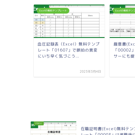
Excelの無料テンプレート
Excelの無料テ
無料テンプレー
血圧記録表（Excel）無料テンプ
趣意書(Ex
体的な作業の
レート「01607」で脈拍の異変
「0000
にいち早く気づこう...
サーにも提出
2022年5月28日
2023年3月4日
在職証明書(Excel)無料テン
レート「00003」は退職後