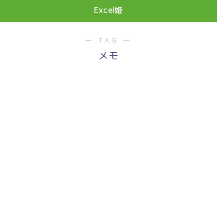
Excel姫
― TAG ―
メモ