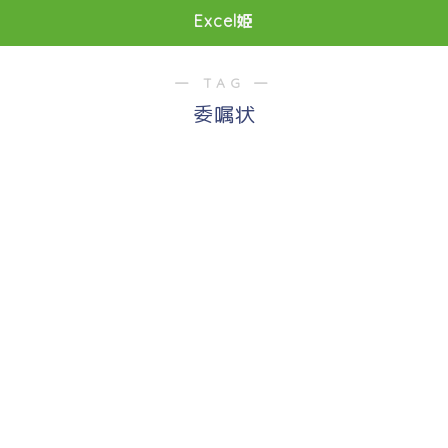
Excel姫
― TAG ―
委嘱状