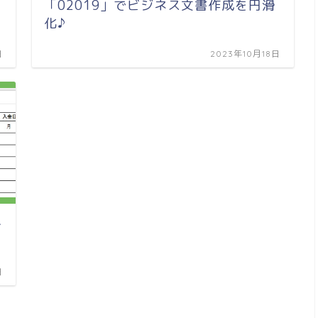
「02019」でビジネス文書作成を円滑
化♪
日
2023年10月18日
ト
日