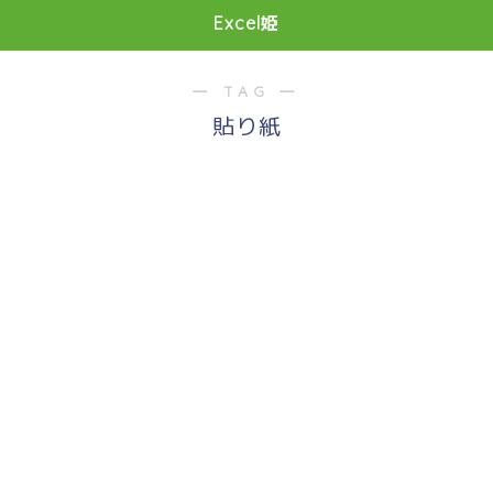
Excel姫
― TAG ―
貼り紙